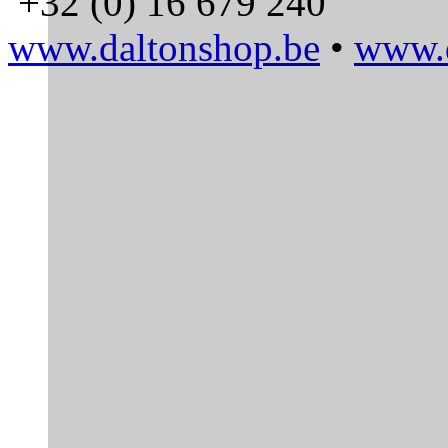
+32 (0) 16 679 240
www.daltonshop.be
•
www.d